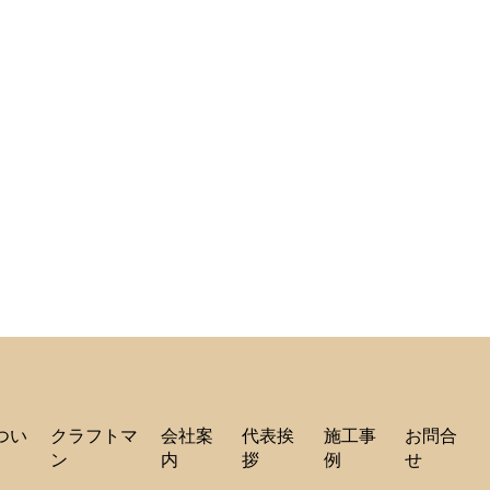
つい
クラフトマ
会社案
代表挨
施工事
お問合
ン
内
拶
例
せ