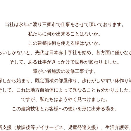
当社は永年に渡り三郷市で
仕事をさせて頂いております。
私たちに何か出来ることはないか。
この建築技術を使える場はないか。
らいしかないと、
先代は日本赤十字社を始め、
各方面に僅かな
そして、ある仕事がきっかけで
世界が変わりました。
障がい者施設の改修工事です。
探しから始まり、既定面積の部屋作り、歩行がしやすい床作り
そして、これは地方自治体によって
異なることも分かりました
ですが、私たちはようやく見つけました。
この建築技術とお客様への想いを
形に出来る場を。
所支援（放課後等デイサービス、児童発達支援）、生活介護等